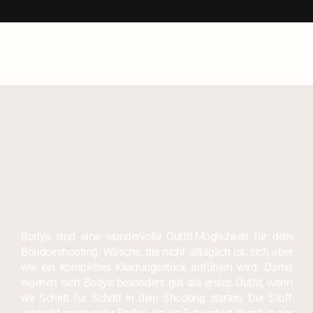
Bodys sind eine wundervolle Outfit-Möglichkeit für dein
Boudoirshooting: Wäsche, die nicht alltäglich ist, sich aber
wie ein komplettes Kleidungsstück anfühlen wird. Damit
eigenen sich Bodys besonders gut als erstes Outfit, wenn
wir Schritt für Schritt in dein Shooting starten. Der Stoff