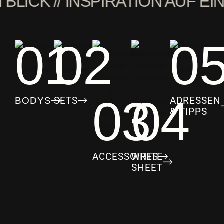
LICK // INSPIRATION AUF EINE
01
02
0
03
04
SETS
ADRESSEN
BODYS
& TIPPS
ACCESSOIRES
WHITE
SHEET